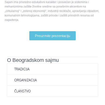
Sajam ima privredno-edukativni karakter i posvećen je sistemima i
mehanizmima zaštite životne sredine sa posebnim akcentom na
„cirkularnoj“ i „zelenoj ekonomiji“, industriji reciklaže, upravljanju otpadom,
komunalnim tehnologijama, zaštiti prirode i zaštiti prirodnih resursa od
zagađenja.
Preuzmite prezentaciju
O Beogradskom sajmu
TRADICIJA
ORGANIZACIJA
ČLANSTVO