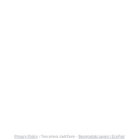
Tehničke usluge
Reklamni materijal
Za posetioce
Informacije za posetioce
Kako stići do Beogradskog sajma
O Beogradskom sajmu
Smeštaj
Kontakt
+381 (0)11 2655-892
+381 (0)11 2655-648
ekologija@sajam.rs
sajamekologije.rs
Privacy Policy
/ Sva prava zadržava -
Beogradski sajam | EcoFair