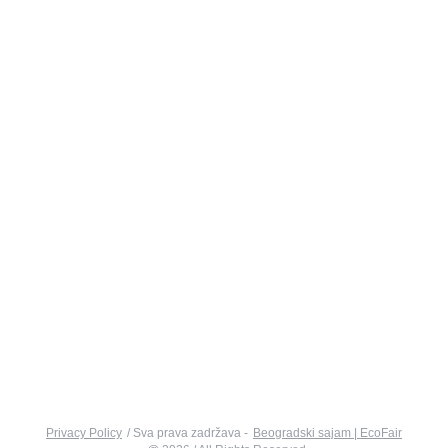
Tehničke usluge
Reklamni materijal
Za posetioce
Informacije za posetioce
Kako stići do Beogradskog sajma
O Beogradskom sajmu
Smeštaj
Kontakt
+381 (0)11 2655-892
+381 (0)11 2655-648
ekologija@sajam.rs
sajamekologije.rs
Privacy Policy
/ Sva prava zadržava -
Beogradski sajam | EcoFair