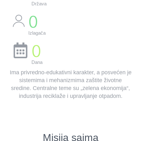
Država
0
Izlagača
0
Dana
Ima privredno-edukativni karakter, a posvećen je
sistemima i mehanizmima zaštite životne
sredine. Centralne teme su „zelena ekonomija“,
industrija reciklaže i upravljanje otpadom.
Misija sajma