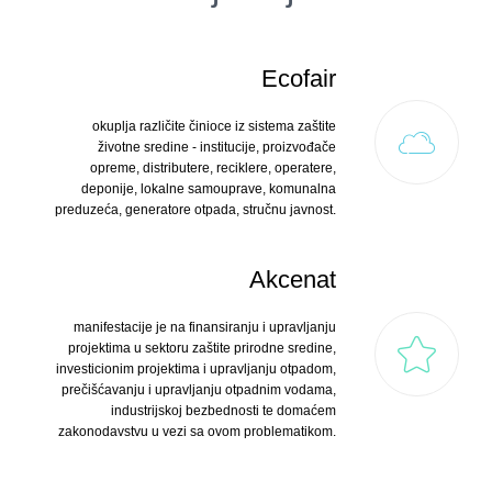
Ecofair
okuplja različite činioce iz sistema zaštite
životne sredine - institucije, proizvođače
opreme, distributere, reciklere, operatere,
deponije, lokalne samouprave, komunalna
preduzeća, generatore otpada, stručnu javnost.
Akcenat
manifestacije je na finansiranju i upravljanju
projektima u sektoru zaštite prirodne sredine,
investicionim projektima i upravljanju otpadom,
prečišćavanju i upravljanju otpadnim vodama,
industrijskoj bezbednosti te domaćem
zakonodavstvu u vezi sa ovom problematikom.