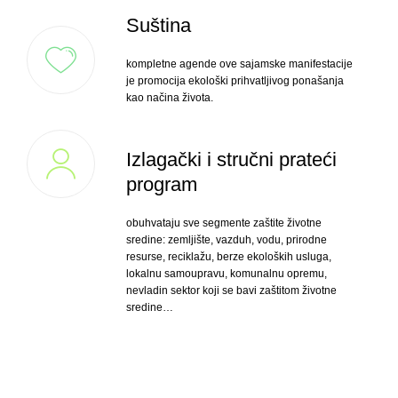
Suština
kompletne agende ove sajamske manifestacije
je promocija ekološki prihvatljivog ponašanja
kao načina života.
Izlagački i stručni prateći
program
obuhvataju sve segmente zaštite životne
sredine: zemljište, vazduh, vodu, prirodnе
resursе, reciklažu, berze ekoloških usluga,
lokalnu samoupravu, komunalnu opremu,
nevladin sektor koji se bavi zaštitom životne
sredine…